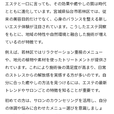
エステと一口に言っても、その効果や癒やしの質は時代
静けさとエステが紡ぐ贅沢な時間の過ごし
とともに進化しています。宮城県仙台市若林区では、従
方
来の美容目的だけでなく、心身のバランスを整える新し
心身を整える若林区のエステ選びポイント
いエステ体験が注目されています。こうしたエステ洞察
自然と調和したエステの楽しみ方案内
をもとに、地域の特性や自然環境と融合した施術が増え
自然とエステが融合する癒やし体験の魅力
ているのが特徴です。
仙台市若林区で自然散策とエステを満喫
例えば、若林区ではリラクゼーション重視のメニュー
エステ洞察で知る自然派リラクゼーション
や、地元の植物や素材を使ったトリートメントが提供さ
四季を感じるエステ活用術を紹介
れています。これにより施術後の満足度が高まり、日常
自然と調和した癒やしのエステ時間
のストレスからの解放感を実感する方が多いのです。自
忙しい日々に癒やしを求めるならここ
分に合った癒やしの方法を見つけるには、エステの最新
エステ洞察で日常に取り入れる癒やし術
トレンドやサロンごとの特徴を知ることが重要です。
若林区で見つけるリフレッシュの新提案
初めての方は、サロンのカウンセリングを活用し、自分
忙しさを忘れるエステの賢い活用法
の体調や悩みに合わせたメニュー選びを意識しましょ