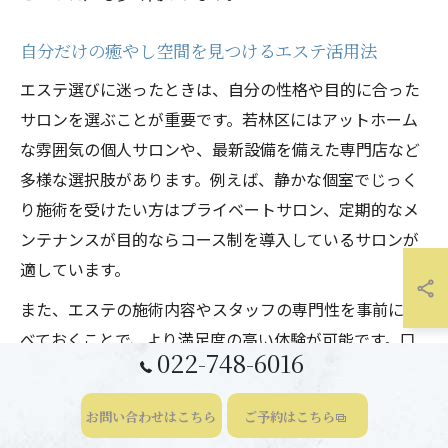
自分だけの癒やし空間を見つけるエステ活用法
エステ選びに迷ったときは、自分の性格や目的に合った
サロンを選ぶことが重要です。若林区にはアットホーム
な雰囲気の個人サロンや、最新設備を備えた専門店など
多様な選択肢があります。例えば、静かな個室でじっく
り施術を受けたい方はプライベートサロン、定期的なメ
ンテナンスが目的ならコース制を導入しているサロンが
適しています。
また、エステの施術内容やスタッフの専門性を事前に調
べておくことで、より満足度の高い体験が可能です。口
022-748-6016
コミや体験談を参考に、実際の利用者の声を重視しまし
ょう。初回はトライアルメニューを利用して、サロンの
お問い合わせはこちら
ご予約はこちら
雰囲気や施術の流れを体感するのも失敗しないポイント