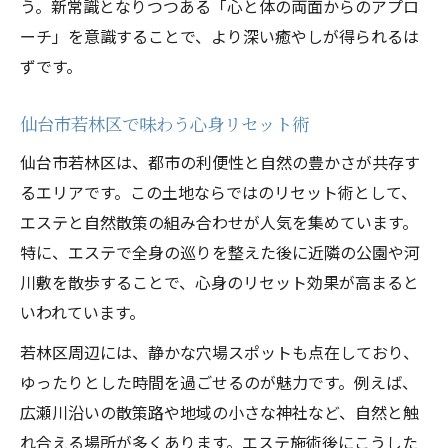
心と体を癒すエステサロン探しのコツ
う。新常識となりつつある「心と体の両面からのアプロ
ーチ」を意識することで、より深い癒やしが得られるは
エステ体験で感じるリラックスタイム
ずです。
仙台で自分時間を満喫するヒント集
エステ洞察で始める自分磨き習慣
仙台市若林区で味わう心身リセット術
仙台市若林区で充実のひとり時間を過ごす
仙台市若林区は、都市の利便性と自然の豊かさが共存す
方法
るエリアです。この土地ならではのリセット術として、
癒やしとエステでつくる理想の休日プラン
エステと自然散策の組み合わせが人気を集めています。
自分だけの癒やし空間を見つけるエステ活
特に、エステで全身の巡りを整えた後に近隣の公園や河
用法
川敷を散歩することで、心身のリセット効果が高まると
若林区で味わうオリジナルリラクゼーショ
いわれています。
ン
若林区周辺には、静かな穴場スポットも点在しており、
地元で叶える心と体の上質リセット
ゆったりとした時間を過ごせるのが魅力です。例えば、
エステ洞察が導く心身リセットの秘訣
広瀬川沿いの散策路や地域の小さな神社など、自然と触
若林区で始める上質な癒やし習慣
れ合える場所が多くあります。エステ施術後にこうした