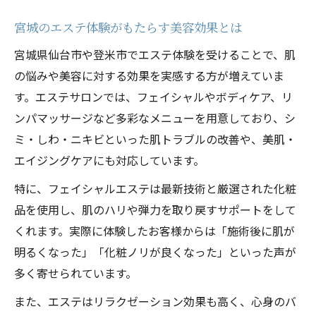
シミやしわに悩む方に最適なエステ施術法
宮城のエステ体験がもたらす美容効果とは
ニキビケアに強い登米市エステ体験の選び
方
宮城県仙台市や登米市でエステ体験を受けることで、肌
肌悩み別おすすめエステメニューの特徴
の悩みや美容に対する効果を実感する方が増えていま
す。エステサロンでは、フェイシャルやボディケア、リ
実感しやすいエステ体験で明るい素肌へ
ンパマッサージなど多彩なメニューを用意しており、シ
癒しと美を求める女性へエステの新提案
ミ・しわ・ニキビといった肌トラブルの改善や、美肌・
エステ体験で叶える極上の癒しと美容ケア
エイジングケアにも対応しています。
フェイシャルエステで得られる内外の美し
特に、フェイシャルエステは最新技術と厳選された化粧
さ
品を使用し、肌のハリや弾力を取り戻すサポートをして
女性専用エステ体験で安心してリラックス
くれます。実際に体験したお客様からは「施術後に肌が
よもぎ蒸しやハーブで美と癒しをサポート
明るくなった」「化粧ノリが良くなった」といった声が
エステ体験がもたらす心身のバランス回復
多く寄せられています。
フェイシャルエステを通じて実感できる効果
また、エステはリラクゼーション効果も高く、心身のバ
フェイシャルエステ体験で肌が蘇る理由