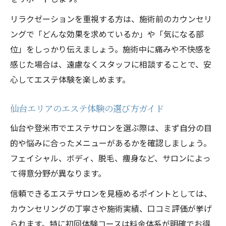
ハーブピーリング体験で美肌を目指す方法
リラクゼーションを重視する方は、施術前のカウンセリ
エステ体験で実感する自然派施術の魅力
ングで「どんな効果を求めているか」や「気になる部
敏感肌におすすめのエステ体験とは
位」をしっかり伝えましょう。施術中に痛みや不快感を
よもぎ蒸し体験で肌と心をやさしくケア
感じた場合は、遠慮なくスタッフに相談することで、安
成分にこだわるエステ体験の選び方ポイン
心してエステ体験を楽しめます。
ト
仙台エリアのエステ体験の選び方ガイド
仙台や登米市でエステサロンを選ぶ際は、まず自分の目
的や悩みに合ったメニューがあるかを確認しましょう。
フェイシャル、ボディ、脱毛、痩身など、サロンによっ
て得意分野が異なります。
信頼できるエステサロンを見極めるポイントとしては、
カウンセリングの丁寧さや施術実績、口コミ評価が挙げ
られます。特に初回体験コースは料金体系が明確でお得