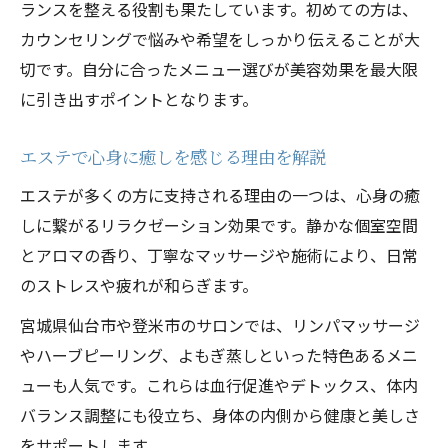
ランスを整える役割も果たしています。初めての方は、
仙台で人気のフェイシャルエステ体験法
カウンセリングで悩みや希望をしっかり伝えることが大
エステ施術後に感じるリフトアップ効果
切です。自分に合ったメニュー選びが美容効果を最大限
敏感肌にも安心なフェイシャルエステ選び
に引き出すポイントとなります。
口コミからわかるフェイシャルエステの満
エステで心身に癒しを感じる理由を解説
足感
リンパマッサージ体験で心と身体をリセット
エステが多くの方に支持される理由の一つは、心身の癒
しに繋がるリラクゼーション効果です。静かな個室空間
登米市で人気のリンパマッサージ体験紹介
とアロマの香り、丁寧なマッサージや施術により、日常
エステ体験で感じる全身リフレッシュ効果
のストレスや疲れが和らぎます。
リンパマッサージがもたらす美容と健康サ
ポート
宮城県仙台市や登米市のサロンでは、リンパマッサージ
やハーブピーリング、よもぎ蒸しといった特色あるメニ
むくみ解消に役立つエステ体験の選び方
ューも人気です。これらは血行促進やデトックス、体内
リラックス重視のリンパマッサージ体験術
バランス調整にも役立ち、身体の内側から健康と美しさ
自然派の施術で肌にやさしいエステ選び方
をサポートします。