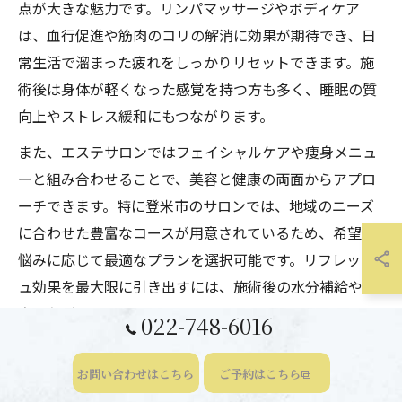
点が大きな魅力です。リンパマッサージやボディケア
は、血行促進や筋肉のコリの解消に効果が期待でき、日
常生活で溜まった疲れをしっかりリセットできます。施
術後は身体が軽くなった感覚を持つ方も多く、睡眠の質
向上やストレス緩和にもつながります。
また、エステサロンではフェイシャルケアや痩身メニュ
ーと組み合わせることで、美容と健康の両面からアプロ
ーチできます。特に登米市のサロンでは、地域のニーズ
に合わせた豊富なコースが用意されているため、希望や
悩みに応じて最適なプランを選択可能です。リフレッシ
ュ効果を最大限に引き出すには、施術後の水分補給や休
息も心がけましょう。
022-748-6016
リンパマッサージがもたらす美容と健康サポート
お問い合わせはこちら
ご予約はこちら
リンパマッサージは、美容面だけでなく健康面にも高い