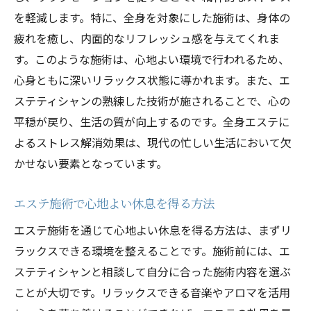
エステ施術が促進する自然なエネルギーの
を軽減します。特に、全身を対象にした施術は、身体の
循環
疲れを癒し、内面的なリフレッシュ感を与えてくれま
エステを通じた疲労解消とエネルギーの再
す。このような施術は、心地よい環境で行われるため、
生
心身ともに深いリラックス状態に導かれます。また、エ
ステティシャンの熟練した技術が施されることで、心の
エステで感じる新たな活力の源
平穏が戻り、生活の質が向上するのです。全身エステに
エステティシャンが教える心と体のリフレッシ
よるストレス解消効果は、現代の忙しい生活において欠
ュ術
かせない要素となっています。
エステティシャンが提案する日常のリフレ
ッシュ法
エステ施術で心地よい休息を得る方法
心身をリフレッシュするためのエステの活
エステ施術を通じて心地よい休息を得る方法は、まずリ
用法
ラックスできる環境を整えることです。施術前には、エ
エステティシャンおすすめのセルフケア方
ステティシャンと相談して自分に合った施術内容を選ぶ
法
ことが大切です。リラックスできる音楽やアロマを活用
エステのプロが教えるリラクゼーションの