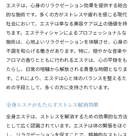
エステのリラックス環境がもたらす心地よ
エステは、心身のリラクゼーション効果を提供する総合
さ
的な施術です。多くの方がストレスや疲れを感じる現代
社会において、エステは単なる美容ケア以上の価値を持
エステティシャンの技術が引き出すリラク
ちます。エステティシャンによるプロフェッショナルな
ゼーション効果
施術は、心地よいリラクゼーションを体験させ、心身の
心身をリラックスさせる全身エステの役割
不調を和らげる働きがあります。特に、穏やかな音楽や
全身エステで得られる深い癒しの体験
アロマの香りとともに行われるエステは、心の平穏をも
専門的エステ施術で疲れを解消し新たなエネル
たらし、日常の喧騒から解放される貴重な時間となりま
ギーを
す。これにより、エステは心と体のバランスを整えるた
専門的なエステ施術で心身の疲れを癒す方
めの手段として、多くの方に支持されています。
法
エステの技術がもたらす新たなエネルギー
全身エステがもたらすストレス解消効果
の獲得
全身エステは、ストレスを解消するための効果的な方法
エステティシャンの豊富な経験による疲労
として広く認識されています。エステは体の緊張をほぐ
回復
し、リラクゼーションを促すことで、精神的なストレス