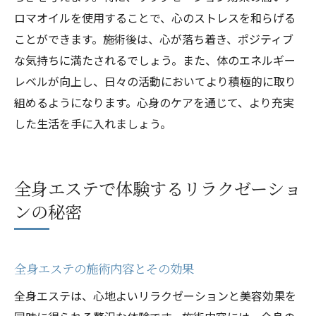
エステで得られる心と体の調和の重要性
ロマオイルを使用することで、心のストレスを和らげる
健康的な生活に必要なエステの役割
ことができます。施術後は、心が落ち着き、ポジティブ
エステが促進する心と体のバランス調整
な気持ちに満たされるでしょう。また、体のエネルギー
心身の健康を支えるエステの重要性
レベルが向上し、日々の活動においてより積極的に取り
エステで実現する心と体の調和の効果
組めるようになります。心身のケアを通じて、より充実
した生活を手に入れましょう。
エステで心身のリフレッシュを図る具体的なス
テップ
エステによる心身のリフレッシュ術の具体
全身エステで体験するリラクゼーショ
例
ンの秘密
エステ施術を活用した心と体のリフレッシ
ュステップ
エステで心身の調和を図るための具体的な
全身エステの施術内容とその効果
方法
全身エステは、心地よいリラクゼーションと美容効果を
エステを通じた効果的なリフレッシュの手