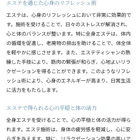
エステを通じた心身のリフレッシュ術
至福の全身エステで感じる心地よい変化
エステは、心身のリフレッシュにおいて非常に効果的で
全身エステで得られる心地よいリラクゼー
す。施術を受けることで、日々のストレスが解消され、
ション
心と体のバランスが整います。特に全身エステは、体内
エステ施術後の心と体の変化を実感する方
の循環を促進し、老廃物の排出を助けることで、体全体
法
を軽やかに感じさせます。また、エステティシャンの熟
全身エステの施術で心地よい変化を体験
練した手技により、筋肉の緊張が和らぎ、心地よいリラ
心地よい変化をもたらすエステティシャン
クゼーションを得ることができます。このようなリフレ
の技術
ッシュ術により、心身のエネルギーが高まり、日常生活
に活力をもたらします。
全身エステで体感する心と体のリフレッシ
ュ
エステで得られる心の平穏と体の活力
エステで得られる心地よい変化の魅力
全身エステを受けることで、心の平穏と体の活力が得ら
心と体のバランスを整えるエステの重要性
れます。エステ施術は、身体の疲労感を軽減し、心に安
エステの重要性と心身のバランスの関係
らぎを与えます。特に、リラクゼーション効果の高いア