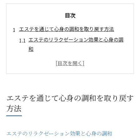
目次
エステを通じて心身の調和を取り戻す方法
エステのリラクゼーション効果と心身の調
和
全身エステがもたらすストレス解消効果
エステ施術で心地よい休息を得る方法
心と体のバランスを整えるエステの役割
エステを通じた心身のリフレッシュ術
エステを通じて心身の調和を取り戻す
エステで得られる心の平穏と体の活力
方法
全身エステで体験するリラクゼーションの秘密
全身エステの施術内容とその効果
エステのリラクゼーション効果と心身の調和
リラクゼーションを促進するエステの技術