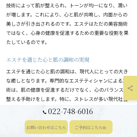
技術によって肌が整えられ、トーンが均一になり、潤い
が増します。これにより、心と肌が共鳴し、内面からの
美しさが引き出されるのです。エステはただの美容施術
ではなく、心身の健康を促進するための重要な役割を果
たしているのです。
エステを通じた心と肌の調和の実現
エステを通じた心と肌の調和は、現代人にとっての大き
な癒しとなります。専門的なエステティシャンによる施
術は、肌の健康を促進するだけでなく、心のバランスを
整える手助けをします。特に、ストレスが多い現代社会
において、エステは心をリセットする機会を提供し、日
022-748-6016
常生活に新たなエネルギーをもたらします。施術中のリ
ラクゼーション効果によって、心の中の不安や緊張が解
お問い合わせはこちら
ご予約はこちら
け、肌の状態も改善されます。結果として、心と肌が調