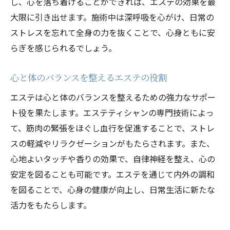
し、心を落ち着けることができれば、エステの効果を最
コツ
大限に引き出せます。施術中は深呼吸を心がけ、日常の
エステ施術で学ぶ心と体の調和の取り方
ストレスを忘れて全身の力を抜くことで、心身ともに安
エステティシャンの指導による心身の健康
らぎを感じられるでしょう。
維持
心と体のバランスを整えるエステの役割
エステのトリートメントで心と肌を同時に癒す
エステのトリートメントがもたらす心の安
エステは心と体のバランスを整えるための強力なサポー
らぎ
ト役を果たします。エステティシャンの専門技術によっ
肌と心を同時に癒すエステの施術法
て、筋肉の緊張をほぐし血行を促進することで、ストレ
スの軽減やリラクゼーションがもたらされます。また、
エステティシャンの技術で肌も心もリフレ
心地よいタッチや香りの効果で、自律神経を整え、心の
ッシュ
安定を図ることも可能です。エステを通じて内外の調和
トリートメントの効果で得られる心地よい
を図ることで、心身の健康が向上し、日常生活に新たな
変化
活力をもたらします。
心と肌に働きかけるエステの効果
エステを通じた心と肌の調和の実現