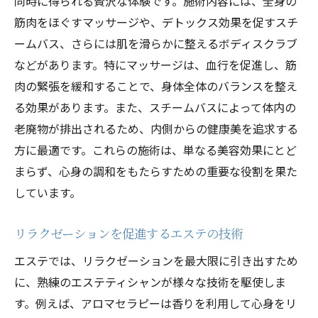
同時に得られる贅沢な体験です。施術内容には、全身の
順
筋肉をほぐすマッサージや、デトックス効果を促すスチ
心身のリフレッシュを目指すエステの取り
ームバス、さらには肌を滑らかに整えるボディスクラブ
組み方
などがあります。特にマッサージは、血行を促進し、筋
エステ施術で心身の調和を実現する具体的
肉の緊張を緩和することで、身体全体のバランスを整え
なアプローチ
る効果があります。また、スチームバスによって体内の
老廃物が排出されるため、内側からの健康美を追求する
方に最適です。これらの施術は、単なる美容効果にとど
まらず、心身の調和をもたらすための重要な役割を果た
しています。
リラクゼーションを促進するエステの技術
エステでは、リラクゼーションを最大限に引き出すため
に、熟練のエステティシャンが様々な技術を駆使しま
す。例えば、アロマセラピーは香りを利用して心身をリ