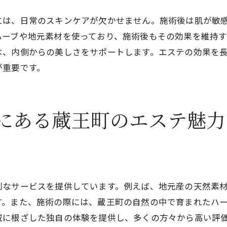
施術に使われる地元産素材の秘密
には、日常のスキンケアが欠かせません。施術後は肌が敏
心身リラックス蔵王町でのエステ体験
ハーブや地元素材を使っており、施術後もその効果を維持
心を落ち着ける環境と施術
は、内側からの美しさをサポートします。エステの効果を
が重要です。
施術前の準備でリラックス効果を高める
エステでの心身の変化を体感
リラックスした時間の過ごし方
にある蔵王町のエステ魅力
施術後のリラックスを保つ方法
ストレスから解放される方法
エステで癒される蔵王町の特別な時間
施術中に感じる心地よさの理由
別なサービスを提供しています。例えば、地元産の天然素
特別な時間を過ごすための工夫
す。また、施術の際には、蔵王町の自然の中で育まれたハ
癒しを最大限に引き出す施術法
域に根ざした独自の体験を提供し、多くの方々から高い評