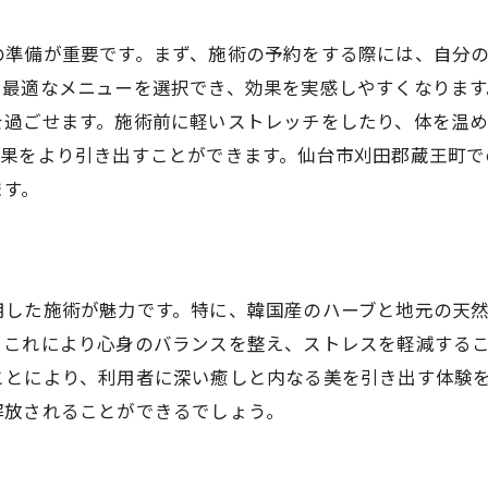
蔵王町のエステが提供する独自のリラクゼーション
の準備が重要です。まず、施術の予約をする際には、自分
施術中に味わう心地よいリラックス感
、最適なメニューを選択でき、効果を実感しやすくなります
地元の自然素材による特別な癒し
を過ごせます。施術前に軽いストレッチをしたり、体を温
ストレス解消に最適なプログラム
効果をより引き出すことができます。仙台市刈田郡蔵王町で
心身のバランスを整える施術
ます。
エステ後に感じる心地よい疲労感
リラクゼーションのための環境作り
宮城県の地元素材を活かしたエステの魅力
用した施術が魅力です。特に、韓国産のハーブと地元の天
地元産の天然素材の効果と安全性
。これにより心身のバランスを整え、ストレスを軽減する
地域の特色を活かした施術法
ことにより、利用者に深い癒しと内なる美を引き出す体験
肌にやさしい地元素材の選び方
解放されることができるでしょう。
地元エステサロンならではの特長
自然素材を使用した施術の利点