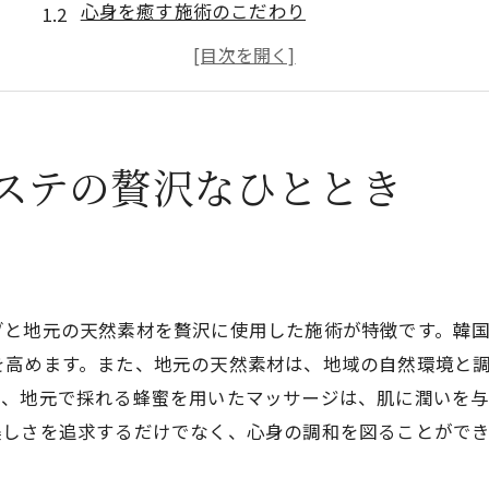
心身を癒す施術のこだわり
地元エステサロンの特別なメニュー
贅沢なひとときを過ごすための準備
エステで感じる蔵王町の自然の力
施術後の効果を最大限に引き出す方法
ステの贅沢なひととき
選ぶべき理由はここにある蔵王町のエステ魅力
地元ならではの特別なサービス
韓国と融合した独自のエステスタイル
施術者の技術とホスピタリティ
ブと地元の天然素材を贅沢に使用した施術が特徴です。韓
蔵王町ならではのリラクゼーション効果
を高めます。また、地元の天然素材は、地域の自然環境と
選び方で変わるエステ体験の質
や、地元で採れる蜂蜜を用いたマッサージは、肌に潤いを
美しさを追求するだけでなく、心身の調和を図ることができ
口コミで見る蔵王町エステの評判
韓国産ハーブを使った施術の魅力と効果