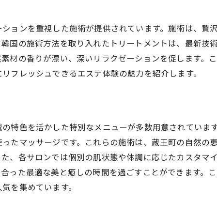
肌に優しいハーブの選び方
施術中の香りがもたらす心地よさ
ーションを重視した施術が提供されています。施術は、贅
ハーブの効果を最大限に引き出す秘訣
、韓国の施術方法を取り入れたトリートメントは、最新技
然素材の香りが漂い、深いリラクゼーションを促します。
韓国の伝統と融合した蔵王町の施術
にリフレッシュできるエステ体験の魅力を紹介します。
エステで体感する自然の癒し
アレルギー対応の施術の重要性
エステ選びで失敗しないためのポイント
域の特色を活かした特別なメニューが多数用意されていま
施術内容と料金の比較方法
使ったマッサージです。これらの施術は、蔵王町の自然の
効果を感じるための施術頻度
また、各サロンでは個別の肌状態や体調に応じたカスタマ
口コミと実際の体験談の見極め方
に合った最適な美と癒しの時間を過ごすことができます。
初めてのエステで知っておくべきこと
人気を集めています。
専門家が教える失敗しない選び方
予約前に確認すべき事項