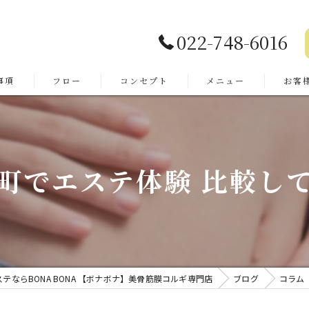
022-748-6016
事項
フロー
コンセプト
メニュー
お客
よくあ
町でエステ体験 比較し
テならBONA BONA 【ボナボナ】美骨筋膜コルギ専門店
ブログ
コラム