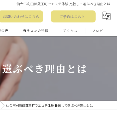
仙台市刈田郡蔵王町でエステ体験 比較して選ぶべき理由とは
お問い合わせはこちら
ご予約はこちら
様の声
当サロンの特徴
アクセス
ブログ
る質問
コルギ
お知らせ
フェイシャル
コラム
て選ぶべき理由とは
ピーリング
痩身
ブライダル
仙台市刈田郡蔵王町でエステ体験 比較して選ぶべき理由とは