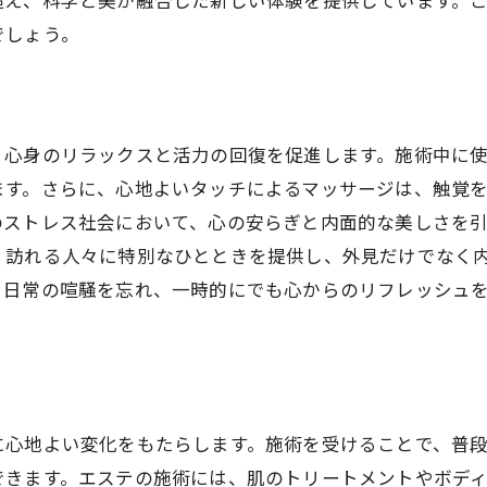
超え、科学と美が融合した新しい体験を提供しています。
美を追求するエステのプロフェッショナルたち
でしょう。
プロフェッショナルが大切にする美の哲学
技術革新とエステの未来
エステティシャンのこだわりと情熱
、心身のリラックスと活力の回復を促進します。施術中に
美を引き出すためのプロフェッショナルの努力
ます。さらに、心地よいタッチによるマッサージは、触覚
エステにおける継続的な学びの重要性
のストレス社会において、心の安らぎと内面的な美しさを
プロが語る美の追求とお客様への思い
、訪れる人々に特別なひとときを提供し、外見だけでなく
、日常の喧騒を忘れ、一時的にでも心からのリフレッシュ
エステがもたらす癒しの効果に迫る
リラクゼーションがもたらす身体への影響
心の疲れを解消するエステの力
エステによるストレスフリーな生活の実現
に心地よい変化をもたらします。施術を受けることで、普
施術がもたらす心の健康
できます。エステの施術には、肌のトリートメントやボデ
癒しのプロセスとその効果