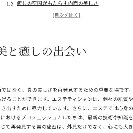
癒しの空間がもたらす内面の美しさ
最新技術が生むエステの新しい魅力
五感を研ぎ澄ますエステの体験
エステで実現する心地よい変化
プロフェッショナルが提案する美と癒しの融合
美と癒しの出会い
プロが語るエステ現場の裏側とは
エステティシャンが語る施術の極意
エステ現場での連携とチームワーク
最高の施術を生むプロの技術
所ではなく、真の美しさを再発見するための重要な場です
エステにおけるカスタムケアの重要性
らげることができます。エステティシャンは、個々の肌質
心遣いが光るプロフェッショナルの現場
引き出すために尽力しています。さらに、エステでは心身
場におけるプロフェッショナルたちは、最新の技術や知識
裏方作業が生む最高のエステ体験
通じて再発見する美の秘密は、外見だけでなく、心にも大
エステが提供する心身のバランスとは