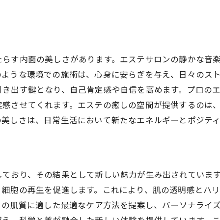
エステによる心のケアとストレス解消
体のバランスを整えるエステの役割
リラクゼーションで得る心身の調和
たらす内面の美しさがあります。エステサロンの静かな音
エステで感じる内面からの健康美
のような環境での施術は、心身に安らぎを与え、日々のス
エステがくれる心の安らぎ
引き出す鍵となり、自己肯定感や自信を高めます。プロの
ホリスティックアプローチによるバランスの取り
実感させてくれます。エステの癒しの空間が提供するのは
エステで体験する特別なリラックス空間
の美しさは、日常生活において新たなエネルギーとポジテ
エステの癒し空間での安らぎの時間
香りと音楽が織り成すリラックス体験
非日常を感じるエステの風景
しており、その結果として新しい魅力が生み出されていま
疲れを癒す特別なエステのひととき
、細胞の再生を促進します。これにより、肌の透明感とハ
プライベート感を重視したくつろぎの場
々の肌質に適した最適なケア方法を提案し、パーソナライ
心と体を解放するエステの魅力