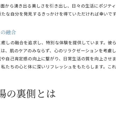
内面から湧き出る美しさを引き出し、日々の生活にポジティ
エステで感じる幸福感の理由
新たな自分を発見するきっかけを得ていただければ幸いで
エステで実感する心のリセット
心のデトックスを助けるエステの役割
しの融合
新たな自分に出会えるエステの魅力
と癒しの融合を追求し、特別な体験を提供しています。彼
エステ体験による心の変化
には、肌のケアのみならず、心のリラクゼーションを考慮
心を解き放つエステの方法
減や自己肯定感の向上に繋がり、日常生活の質を向上させ
エステによるポジティブな心の育成
、私たちの心と体に深いリフレッシュをもたらします。こ
心のリセットを促すエステの秘訣
エステ現場での極上の体験を探る
場の裏側とは
贅沢な時間を過ごすエステの醍醐味
エステで得られる極上のリラクゼーション
エステ現場で感じる非日常の魅力