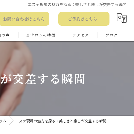
エステ現場の魅力を探る：美しさと癒しが交差する瞬間
お問い合わせはこちら
ご予約はこちら
様の声
当サロンの特徴
アクセス
ブログ
る質問
コルギ
お知らせ
フェイシャル
コラム
しが交差する瞬間
ピーリング
痩身
ブライダル
ラム
エステ現場の魅力を探る：美しさと癒しが交差する瞬間