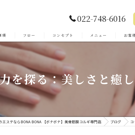
022-748-6016
事項
フロー
コンセプト
メニュー
お客
よくあ
力を探る：美しさと癒
エステならBONA BONA 【ボナボナ】美骨筋膜コルギ専門店
ブログ
コ