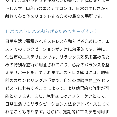
ショナルなセラピストがあなたの美しさと健康をサポー
き出す
トします。仙台市のエステサロンは、日常の忙しさから
宮城県での癒し体験を最大限に楽しむ方法
離れて心と体をリセットするための最高の場所です。
特別なトリートメントの申し込み方法を解
説
日常のストレスを和らげるためのキーポイント
美と癒しの追求を叶える気仙沼市のエステキャ
日常生活で蓄積されるストレスを和らげるためには、エ
ンペーン参加のメリット
ステでのリラクゼーションが非常に効果的です。特に、
気仙沼市エステキャンペーンの魅力を徹底
仙台市のエステサロンでは、リラックス効果を高めるた
分析
めの特別な施術が用意されており、心身のバランスを整
えるサポートをしてくれます。ストレス解消には、施術
エステで美しさを追求するための秘訣
前のカウンセリングが重要で、自分の体調や希望をセラ
キャンペーン参加で得られる美のメリット
ピストに共有することによって、より効果的な施術が可
気仙沼市での癒し体験がもたらす心身への
能となります。また、施術後にはアフターケアとして、
効果
日常生活でのリラクゼーション方法をアドバイスしてく
エステキャンペーンを活用した美と癒しの
れることもあります。さらに、定期的にエステを利用す
両立