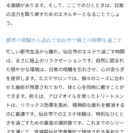
る価値があります。そして、ここでのひとときは、日常
キャンペーン限定の特別施術を堪能する
の活力を取り戻すためのエネルギーとなることでしょ
気仙沼市エステの最新技術で新たな美しさ
う。
を発見
キャンペーンを活用して美しさを最大化す
都市の喧騒から逃れて仙台市で極上の時間を過ごす
る方法
忙しい都市生活から離れ、仙台市のエステで過ごす時間
気仙沼市で体験する先進的なエステ技術
は、まさに極上のリラクゼーションです。自然に囲まれ
エステキャンペーンで得られる美の可能性
た穏やかな環境は、日常の喧騒を忘れさせ、心の安らぎ
を提供します。エステサロンでは、個々のニーズに合わ
最新技術で美しさを引き出す気仙沼市のエ
せた施術が用意されており、体と心を同時に癒すことが
ステ体験
できます。例えば、アロマオイルを使ったトリートメン
トは、リラックス効果を高め、精神的な疲れを解消する
のに最適です。仙台市でのエステ体験は、特別なひとと
きを過ごすための最高の選択肢です。これまでのシリー
ズを通じて、宮城県仙台市青葉区で提供される多彩なエ