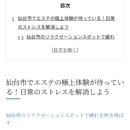
目次
仙台市でエステの極上体験が待っている！日常
のストレスを解消しよう
仙台市のリラクゼーションスポットで疲れ
を吹き飛ばす
エステでリセットした心と体で毎日を元気
に
仙台市で提供される多彩なエステメニュー
仙台市でエステの極上体験が待ってい
を楽しむ
る！日常のストレスを解消しよう
日常のストレスを和らげるためのキーポイ
ント
仙台市エステの特別な癒し体験を満喫する
仙台市のリラクゼーションスポットで疲れを吹き飛ば
都市の喧騒から逃れて仙台市で極上の時間
す
を過ごす