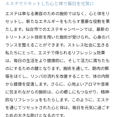
最新技術を駆使したフェイシャルで新たな
エステでリセットした心と体で毎日を元気に
自分に出会う
エステは単なる美容のための施術ではなく、心と体をリ
ボディトリートメントで身体の内側から輝
セットし、新たなエネルギーをもたらす重要な役割を果
く
たします。仙台市でのエステキャンペーンでは、最新の
仙台市エステの先進的な技術を体感する
トリートメント技術を用いた施術が受けられ、心身のバ
美肌を目指す方へのおすすめ施術
ランスを整えることができます。ストレス社会に生きる
私たちにとって、エステで得られるリフレッシュ効果
フェイシャルとボディの相乗効果で美しさ
は、毎日の生活をより健康的に、そして活力に満ちたも
を最大化
のにするための鍵となります。施術を通して、筋肉の緊
エステで得られる内面からの美の秘訣
張をほぐし、リンパの流れを改善することで、体の内側
自分へのご褒美最高のリラクゼーションを仙台
から健康を促進します。さらに、心地よいアロマや音楽
市のエステで体感しよう
に包まれながらの施術は、心の癒しにもつながり、精神
究極のリラクゼーションを求めるあなたへ
的なリフレッシュをもたらします。このように、エステ
仙台市エステで心の贅沢を味わう
を通じてリセットされた心と体は、毎日を元気に過ごす
自分への特別なプレゼントとしてのエステ
ための大きな助けとなるのです。