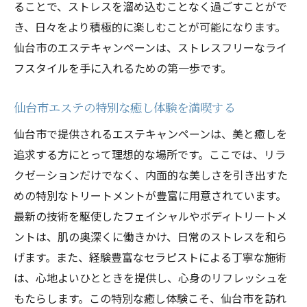
ることで、ストレスを溜め込むことなく過ごすことがで
参加することで得られる究極のリラクゼー
き、日々をより積極的に楽しむことが可能になります。
ション
仙台市のエステキャンペーンは、ストレスフリーなライ
エステで心と体のバランスを整える気仙沼市で
フスタイルを手に入れるための第一歩です。
の新たなリラクゼーション体験
エステで心と体の調和を気仙沼市で実現
仙台市エステの特別な癒し体験を満喫する
リラクゼーション体験で得られる心身のバ
仙台市で提供されるエステキャンペーンは、美と癒しを
ランス
追求する方にとって理想的な場所です。ここでは、リラ
気仙沼市の新たなリラクゼーションスポッ
クゼーションだけでなく、内面的な美しさを引き出すた
トを紹介
めの特別なトリートメントが豊富に用意されています。
最新の技術を駆使したフェイシャルやボディトリートメ
エステを通じてストレスを解消する方法
ントは、肌の奥深くに働きかけ、日常のストレスを和ら
気仙沼市での体験がもたらす健康的な生活
げます。また、経験豊富なセラピストによる丁寧な施術
心と体のリセットを叶えるエステ施術
は、心地よいひとときを提供し、心身のリフレッシュを
キャンペーンでしか味わえない気仙沼市のエス
もたらします。この特別な癒し体験こそ、仙台市を訪れ
テ最新の技術で美しさを最大化