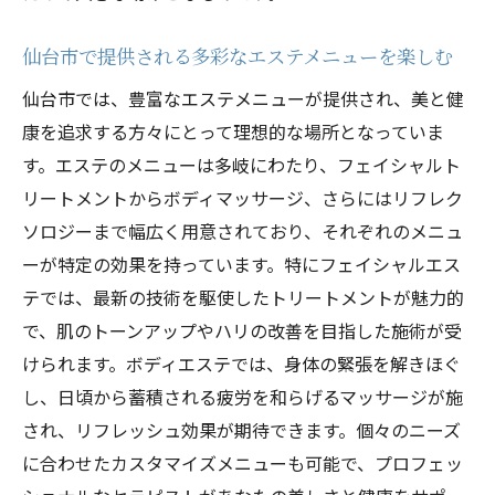
体験
仙台市で見つける癒しのオアシス
仙台市で提供される多彩なエステメニューを楽しむ
リラクゼーションがもたらす心身へのメリ
仙台市では、豊富なエステメニューが提供され、美と健
ット
康を追求する方々にとって理想的な場所となっていま
仙台市での極上時間を満喫するためのポイ
す。エステのメニューは多岐にわたり、フェイシャルト
ント
リートメントからボディマッサージ、さらにはリフレク
ソロジーまで幅広く用意されており、それぞれのメニュ
宮城県のエステキャンペーンで究極の癒し特別
ーが特定の効果を持っています。特にフェイシャルエス
なトリートメントを受ける方法
テでは、最新の技術を駆使したトリートメントが魅力的
宮城県で体験する贅沢なエステキャンペー
で、肌のトーンアップやハリの改善を目指した施術が受
ン
けられます。ボディエステでは、身体の緊張を解きほぐ
特別なトリートメントで日頃の疲れを癒す
し、日頃から蓄積される疲労を和らげるマッサージが施
宮城県のエステで得られる究極のリラクゼ
され、リフレッシュ効果が期待できます。個々のニーズ
ーション
に合わせたカスタマイズメニューも可能で、プロフェッ
エステキャンペーンを活用して美しさを引