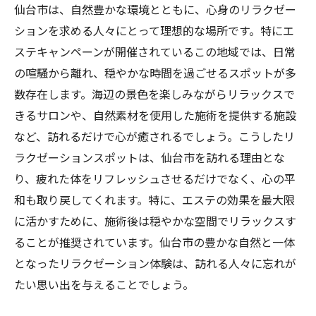
仙台市は、自然豊かな環境とともに、心身のリラクゼー
心身のリフレッシュを仙台市で体験エステキャ
ションを求める人々にとって理想的な場所です。特にエ
ンペーンで輝きを取り戻す
ステキャンペーンが開催されているこの地域では、日常
仙台市のエステキャンペーンで心も体もリ
の喧騒から離れ、穏やかな時間を過ごせるスポットが多
フレッシュ
数存在します。海辺の景色を楽しみながらリラックスで
エステの施術で日常生活に輝きをもたらす
きるサロンや、自然素材を使用した施術を提供する施設
など、訪れるだけで心が癒されるでしょう。こうしたリ
キャンペーンを活用して美しさを再発見す
ラクゼーションスポットは、仙台市を訪れる理由とな
る方法
り、疲れた体をリフレッシュさせるだけでなく、心の平
仙台市で体験できる特別なリフレッシュプ
和も取り戻してくれます。特に、エステの効果を最大限
ラン
に活かすために、施術後は穏やかな空間でリラックスす
エステキャンペーンの魅力を徹底解説
ることが推奨されています。仙台市の豊かな自然と一体
心と体の調和を気仙沼市で取り戻す
となったリラクゼーション体験は、訪れる人々に忘れが
最新技術のフェイシャルとボディトリートメン
たい思い出を与えることでしょう。
トで内側から美しさを引き出す秘訣